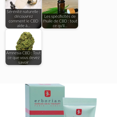
Sérénité naturelle :
découvrez
Les spécificités de
comment le CBD
l'huile de CBD : tout
aide à…
ce qu'il…
Amnesia CBD : Tout
ce que vous devez
savoir