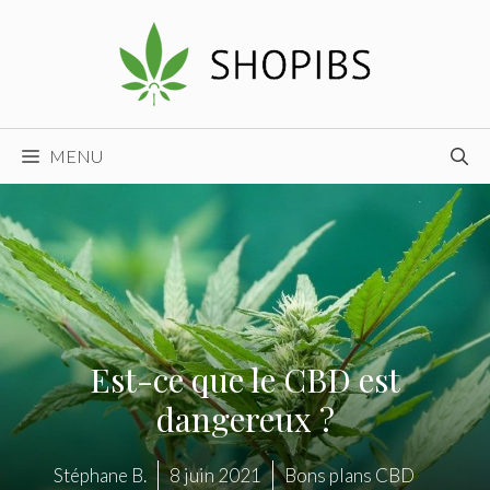
Aller
au
contenu
MENU
Est-ce que le CBD est
dangereux ?
Stéphane B.
8 juin 2021
Bons plans CBD