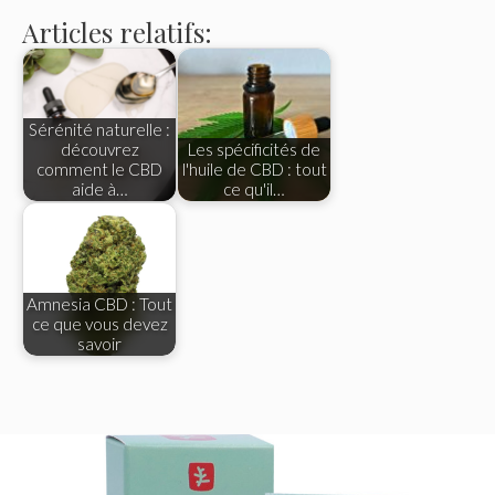
Articles relatifs:
Sérénité naturelle :
découvrez
Les spécificités de
comment le CBD
l'huile de CBD : tout
aide à…
ce qu'il…
Amnesia CBD : Tout
ce que vous devez
savoir