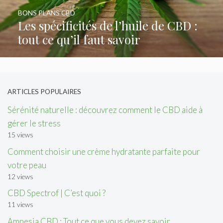
BONS PLANS CBD
Les spécificités de l’huile de CBD :
tout ce qu’il faut savoir
ARTICLES POPULAIRES
Sérénité naturelle : découvrez comment le CBD aide à
gérer le stress
15 views
Comment choisir une crème hydratante parfaite pour
votre peau
12 views
CBD Spectrof | C’est quoi ?
11 views
Amnesia CBD : Tout ce que vous devez savoir