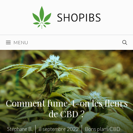
Aller
au
contenu
MENU
Comment fume-t-on les fleurs
de CBD ?
Stéphane B.
8 septembre 2022
Bons plans CBD