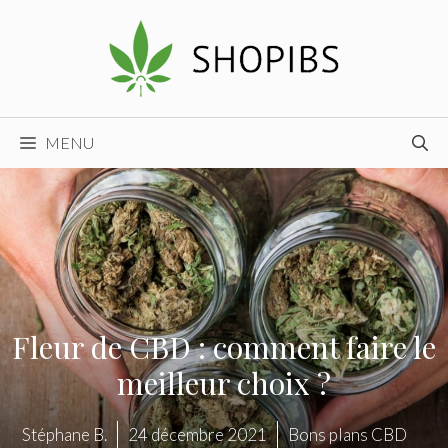
Aller
au
contenu
MENU
Fleur de CBD : comment faire le
meilleur choix ?
Stéphane B.
24 décembre 2021
Bons plans CBD