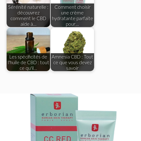
Sérénité naturelle :
Comment choisir
découvrez
une crème
comment le CBD
hydratante parfaite
aide à…
pour…
Les spécificités de
Amnesia CBD : Tout
l'huile de CBD : tout
ce que vous devez
ce qu'il…
savoir