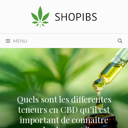
Aller
au
contenu
MENU
Quels sont les differentes
teneurs en CBD qu’il est
important de connaitre