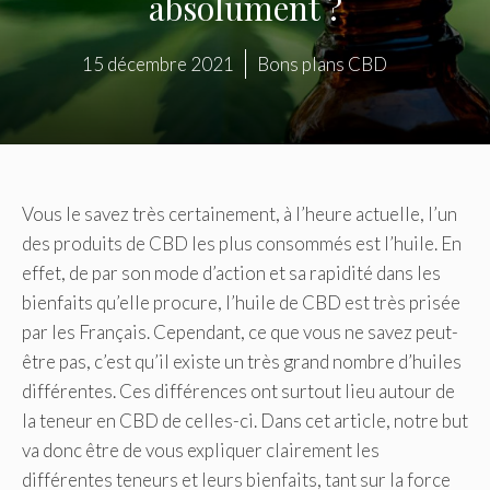
absolument ?
15 décembre 2021
Bons plans CBD
Vous le savez très certainement, à l’heure actuelle, l’un
des produits de CBD les plus consommés est l’huile. En
effet, de par son mode d’action et sa rapidité dans les
bienfaits qu’elle procure, l’huile de CBD est très prisée
par les Français. Cependant, ce que vous ne savez peut-
être pas, c’est qu’il existe un très grand nombre d’huiles
différentes. Ces différences ont surtout lieu autour de
la teneur en CBD de celles-ci. Dans cet article, notre but
va donc être de vous expliquer clairement les
différentes teneurs et leurs bienfaits, tant sur la force