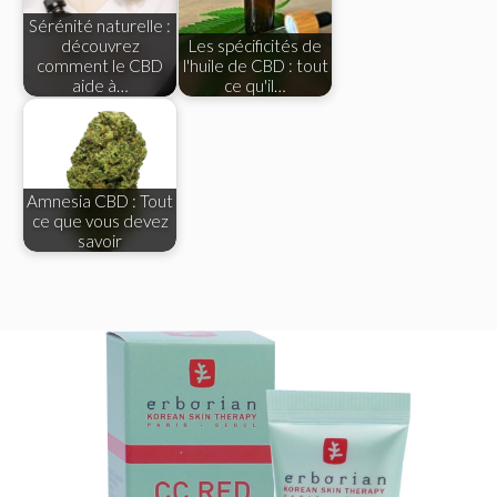
Sérénité naturelle :
découvrez
Les spécificités de
comment le CBD
l'huile de CBD : tout
aide à…
ce qu'il…
Amnesia CBD : Tout
ce que vous devez
savoir