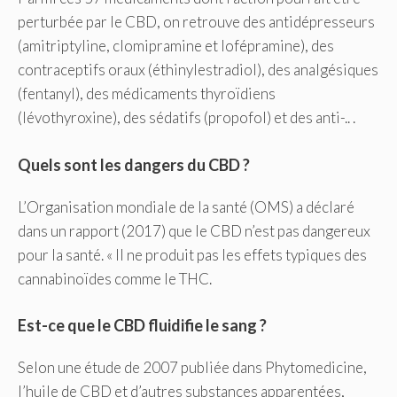
perturbée par le CBD, on retrouve des antidépresseurs
(amitriptyline, clomipramine et lofépramine), des
contraceptifs oraux (éthinylestradiol), des analgésiques
(fentanyl), des médicaments thyroïdiens
(lévothyroxine), des sédatifs (propofol) et des anti-.. .
Quels sont les dangers du CBD ?
L’Organisation mondiale de la santé (OMS) a déclaré
dans un rapport (2017) que le CBD n’est pas dangereux
pour la santé. « Il ne produit pas les effets typiques des
cannabinoïdes comme le THC.
Est-ce que le CBD fluidifie le sang ?
Selon une étude de 2007 publiée dans Phytomedicine,
l’huile de CBD et d’autres substances apparentées,