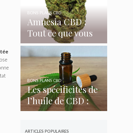
BONS PLANS CBD
Amnesia CBD :
Tout ce que vous
devez savoir
ptée
dose
sonne
tat
BONS PLANS CBD
Les spécificités de
l’huile de CBD :
tout ce qu’il faut
savoir
ARTICLES POPULAIRES