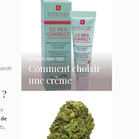
BONS PLANS CBD
Comment choisir
mandé
une crème
hydratante
 ?
parfaite pour
et
votre peau
 de
ts,