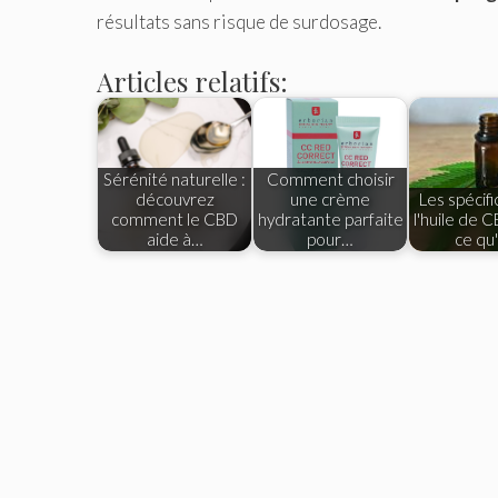
résultats sans risque de surdosage.
Articles relatifs:
Sérénité naturelle :
Comment choisir
découvrez
une crème
Les spécifi
comment le CBD
hydratante parfaite
l'huile de C
aide à…
pour…
ce qu'