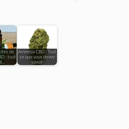
cités de
Amnesia CBD : Tout
BD : tout
ce que vous devez
il…
savoir