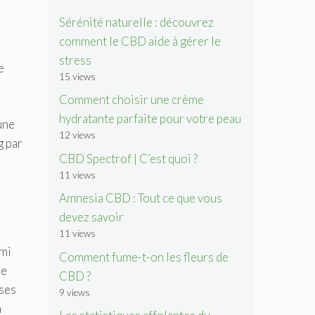
Sérénité naturelle : découvrez
comment le CBD aide à gérer le
stress
e
15 views
Comment choisir une crème
hydratante parfaite pour votre peau
une
12 views
g par
CBD Spectrof | C’est quoi ?
11 views
Amnesia CBD : Tout ce que vous
devez savoir
11 views
ami
Comment fume-t-on les fleurs de
re
CBD ?
 ses
9 views
n