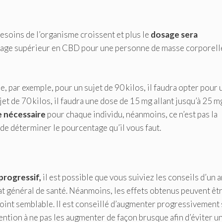
besoins de l’organisme croissent et plus le
dosage sera
dosage supérieur en CBD pour une personne de masse corporell
e, par exemple, pour un sujet de 90 kilos, il faudra opter pour 
et de 70 kilos, il faudra une dose de 15 mg allant jusqu’à 25 m
e nécessaire
pour chaque individu, néanmoins, ce n’est pas la
de déterminer le pourcentage qu’il vous faut.
progressif,
il est possible que vous suiviez les conseils d’un 
at général de santé. Néanmoins, les effets obtenus peuvent êt
 point semblable. Il est conseillé d’augmenter progressivement
tention à ne pas les augmenter de façon brusque afin d’éviter u