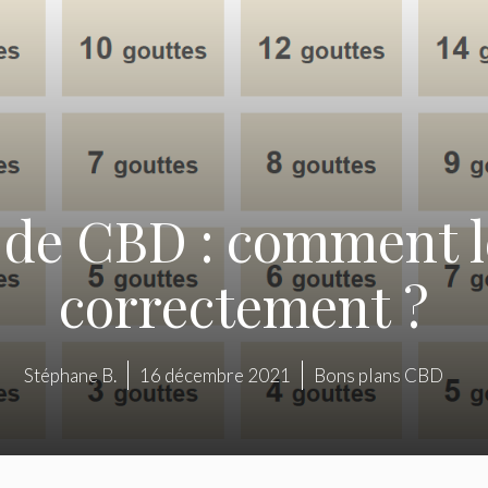
 de CBD : comment l
correctement ?
Stéphane B.
16 décembre 2021
Bons plans CBD