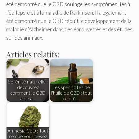
été démontré que le CBD soulage les symptômes liés à
l’épilepsie et à la maladie de Parkinson. Il a également
été démontré que le CBD réduit le développement de la
maladie d’Alzheimer dans des éprouvettes et des études
sur des animaux.
Articles relatifs:
Sérénité naturelle :
découvrez
Les spécificités de
comment le CBD
l'huile de CBD : tout
aide à…
ce qu'il…
Amnesia CBD : Tout
ce que vous devez