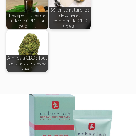
Sérénité naturelle :
Les spécificités de
découvrez
l'huile de CBD : tout
comment le CBD
ce qu'il…
aide à…
Amnesia CBD : Tout
ce que vous devez
savoir