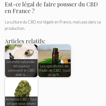
Est-ce légal de faire pousser du CBD
en France ?
La culture du CBD est légale en France, mais pas dans sa
production.
Articles relatifs:
Sérénité naturelle :
découvrez
Les spécificités de
comment le CBD
l'huile de CBD : tout
aide à…
ce qu'il…
Amnesia CBD : Tout
ce que vous devez