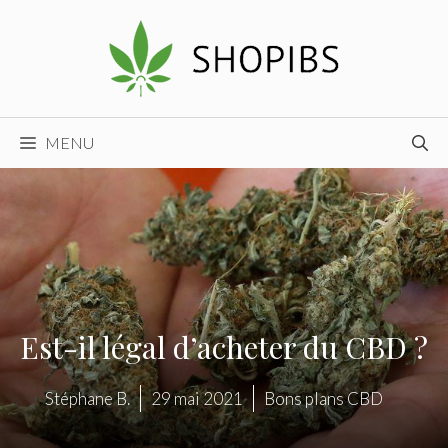
Aller
au
contenu
MENU
Est-il légal d’acheter du CBD ?
Stéphane B.
29 mai 2021
Bons plans CBD