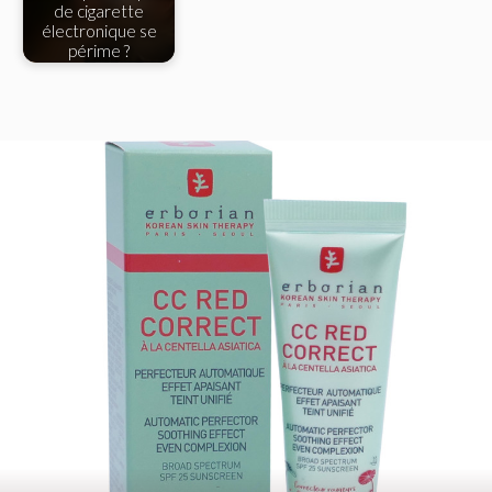
de cigarette
électronique se
périme ?