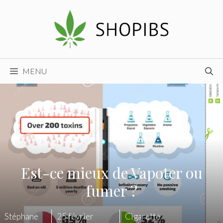
Aller
au
contenu
MENU
Est-ce mieux de Vapoter ou
fumer ?
Stéphane
25 février
Cigarette